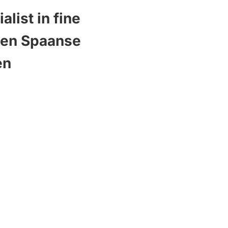
alist in fine
 en Spaanse
en