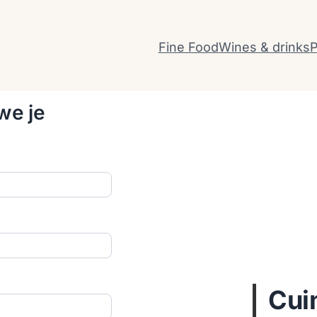
Fine Food
Wines & drinks
P
we je
Cui