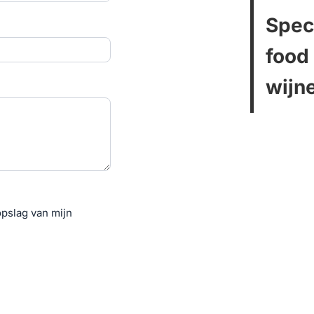
Speci
food
wijn
pslag van mijn