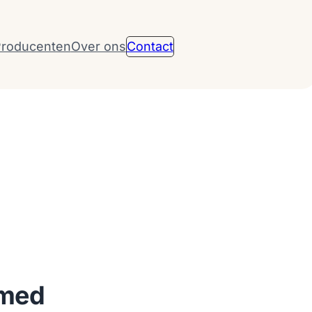
roducenten
Over ons
Contact
med