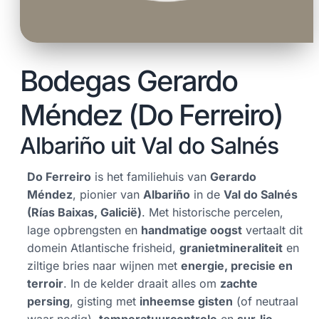
Bodegas Gerardo
Méndez (Do Ferreiro)
Albariño uit Val do Salnés
Do Ferreiro
is het familiehuis van
Gerardo
Méndez
, pionier van
Albariño
in de
Val do Salnés
(Rías Baixas, Galicië)
. Met historische percelen,
lage opbrengsten en
handmatige oogst
vertaalt dit
domein Atlantische frisheid,
granietmineraliteit
en
ziltige bries naar wijnen met
energie, precisie en
terroir
. In de kelder draait alles om
zachte
persing
, gisting met
inheemse gisten
(of neutraal
waar nodig),
temperatuurcontrole
en
sur-lie