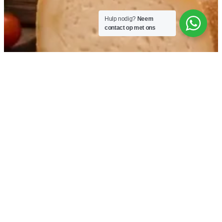
Hulp nodig?
Neem
contact op met ons
Albariño met Atlantische frisheid en
granietmineraliteit, die spanning, precisie en pure
terroirexpressie combineert.