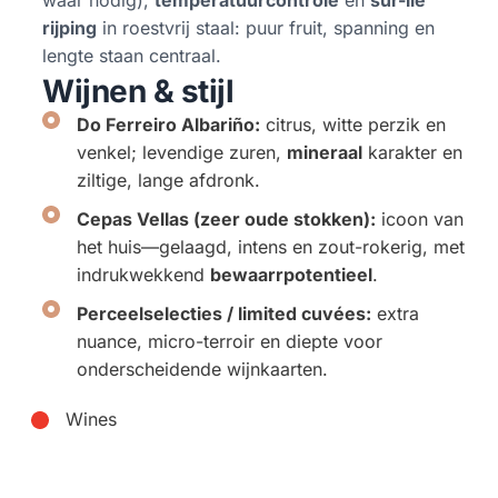
rijping
in roestvrij staal: puur fruit, spanning en
lengte staan centraal.
Wijnen & stijl
Do Ferreiro Albariño:
citrus, witte perzik en
venkel; levendige zuren,
mineraal
karakter en
ziltige, lange afdronk.
Cepas Vellas (zeer oude stokken):
icoon van
het huis—gelaagd, intens en zout-rokerig, met
indrukwekkend
bewaarrpotentieel
.
Perceelselecties / limited cuvées:
extra
nuance, micro-terroir en diepte voor
onderscheidende wijnkaarten.
Wines