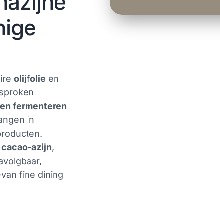
nazijne
nige
aire
olijfolie
en
esproken
n en fermenteren
angen in
producten.
s
cacao-azijn
,
avolgbaar,
van fine dining