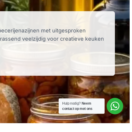
specerijenazijnen met uitgesproken
rassend veelzijdig voor creatieve keuken
Hulp nodig?
Neem
contact op met ons