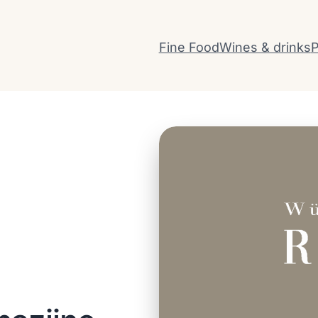
Fine Food
Wines & drinks
P