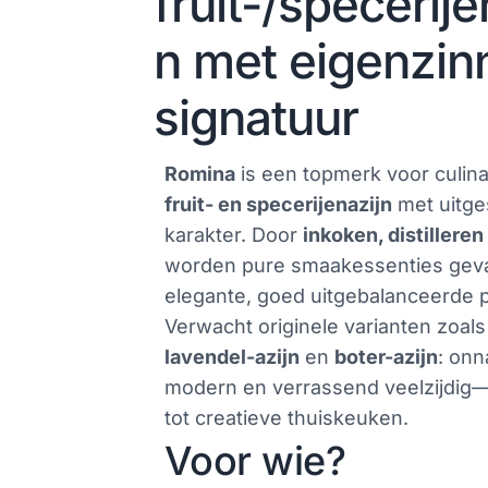
fruit-/specerije
n met eigenzin
signatuur
Romina
is een topmerk voor culin
fruit- en specerijenazijn
met uitg
karakter. Door
inkoken, distillere
worden pure smaakessenties gev
elegante, goed uitgebalanceerde 
Verwacht originele varianten zoal
lavendel-azijn
en
boter-azijn
: onn
modern en verrassend veelzijdig—
tot creatieve thuiskeuken.
Voor wie?